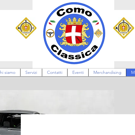
hi siamo
Servizi
Contatti
Eventi
Merchandising
M