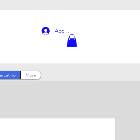
Accedi
ercatino
More