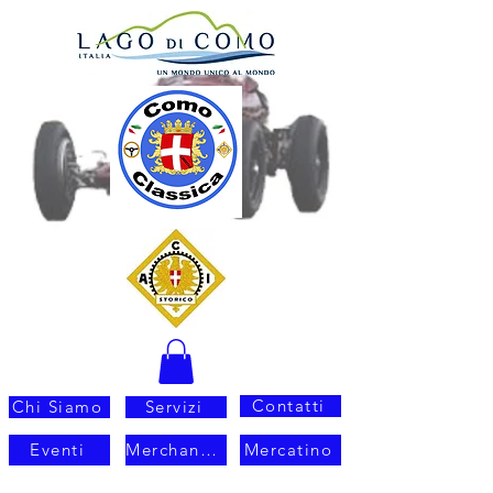
Contatti
Chi Siamo
Servizi
Eventi
Merchandisig
Mercatino